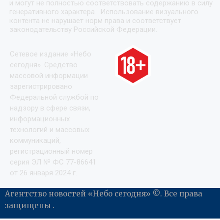
и могут не полностью соответствовать содержанию в силу
генеративного характера. Использование визуального
контента не нарушает норм права и соответствует
законодательству Российской Федерации.
Сетевое издание «Небо
сегодня». Средство
массовой информации
зарегистрировано
Федеральной службой по
надзору в сфере связи,
информационных
технологий и массовых
коммуникаций,
регистрационный номер
серия ЭЛ № ФС 77-86641
от 26 января 2024 г.
Агентство новостей «Небо сегодня» ©. Все права
защищены .