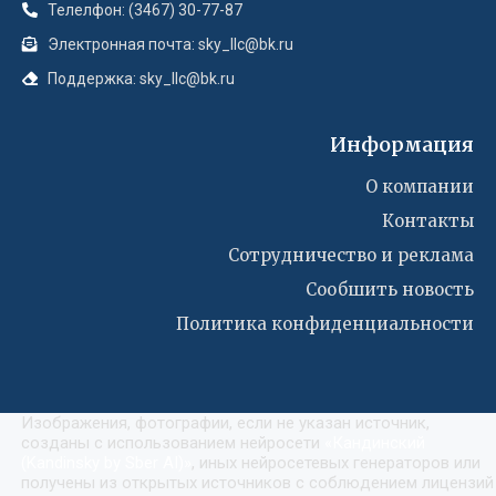
Телелфон: (3467) 30-77-87
Электронная почта: sky_llc@bk.ru
Поддержка: sky_llc@bk.ru
Информация
О компании
Контакты
Сотрудничество и реклама
Сообшить новость
Политика конфиденциальности
Изображения, фотографии, если не указан источник,
созданы с использованием нейросети
«
Кандинский
(Kandinsky by Sber AI)
»
, иных нейросетевых генераторов или
получены из открытых источников с соблюдением лицензий