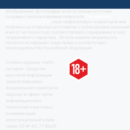
Изображения, фотографии, если не указан источник,
созданы с использованием нейросети
«
Кандинский
(Kandinsky by Sber AI)
»
, иных нейросетевых генераторов или
получены из открытых источников с соблюдением лицензий
и могут не полностью соответствовать содержанию в силу
генеративного характера. Использование визуального
контента не нарушает норм права и соответствует
законодательству Российской Федерации.
Сетевое издание «Небо
сегодня». Средство
массовой информации
зарегистрировано
Федеральной службой по
надзору в сфере связи,
информационных
технологий и массовых
коммуникаций,
регистрационный номер
серия ЭЛ № ФС 77-86641