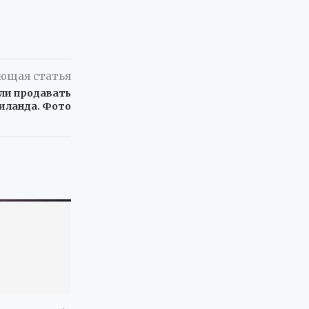
ющая статья
али продавать
иланда. Фото