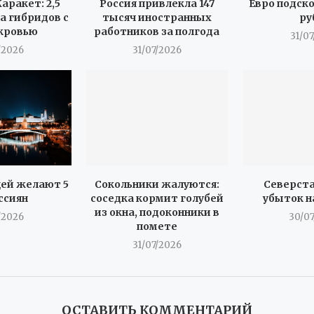
аракет: 2,5
Россия привлекла 147
Евро подск
а гибридов с
тысяч иностранных
ру
кровью
работников за полгода
31/0
/2026
31/07/2026
ей желают 5
Сокольники жалуются:
Северста
ссиян
соседка кормит голубей
убыток н
из окна, подоконники в
/2026
30/0
помете
31/07/2026
ОСТАВИТЬ КОММЕНТАРИЙ