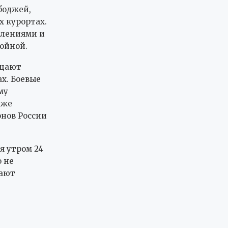
боджей,
 курортах.
тлениями и
койной.
ещают
ах. Боевые
му
кже
онов России
я утром 24
 не
жают