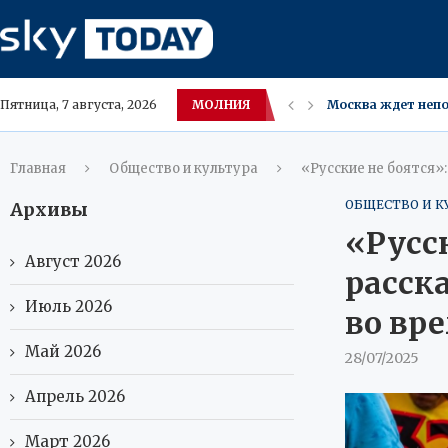
МОЛНИЯ
Москва ждет непо
Пятница, 7 августа, 2026
Минфин разработа
В Нижневартовске
Москвичи и пете
Жара в Европе по
Насибуллин-старш
Теледебаты канди
Отделят модули б
Ожирение в детст
Главная
Общество и культура
«Русские не боятся»
ОБЩЕСТВО И К
Архивы
«Русс
Август 2026
расска
Июль 2026
во вр
Май 2026
28/07/2025
Апрель 2026
Март 2026