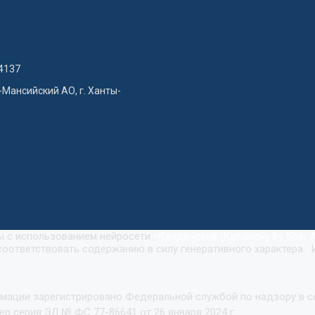
4137
-Мансийский АО, г. Ханты-
ны с использованием нейросети
«
Кандинский (Kandinsky by Sber A
оответствовать содержанию в силу генеративного характера. 
рмации зарегистрировано Федеральной службой по надзору в 
р серия ЭЛ № ФС 77-86641 от 26 января 2024 г.