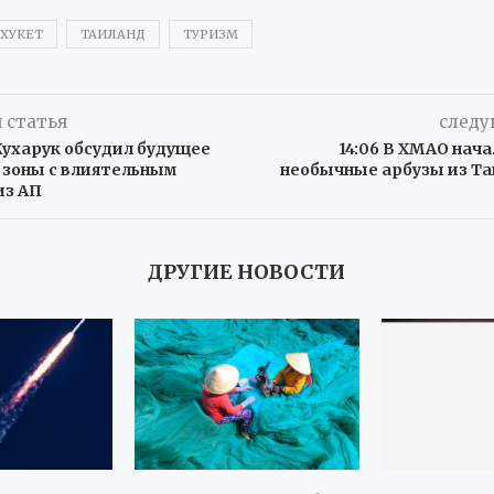
ХУКЕТ
ТАИЛАНД
ТУРИЗМ
 статья
следу
Кухарук обсудил будущее
14:06 В ХМАО нач
 зоны с влиятельным
необычные арбузы из Та
из АП
ДРУГИЕ НОВОСТИ