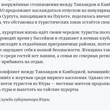
а вооружённые столкновения между Таиландом и Кам
АО продолжают наслаждаться отпуском на популярных
Сургута, находящаяся на Пхукете, поделилась впеча
, что обстановка в туристических зонах остаётся спо
м, курортная жизнь идёт своим чередом: туристы пос
проводят время у бассейнов и отдыхают в ночных клуб
оисходят в отдалённых приграничных районах, поэто
 ощущают себя в полной безопасности. Женщина та
то среди гостей нет паники, а семьи из северных реги
 прибывать на отдых.
конфликт между Таиландом и Камбоджей, начавшийс
ривёл к жертвам среди мирного населения. Однако это
 поток туристов из Югры — местные жители продол
 туры и вылетать на тайские курорты.
-служба губернатора Югры