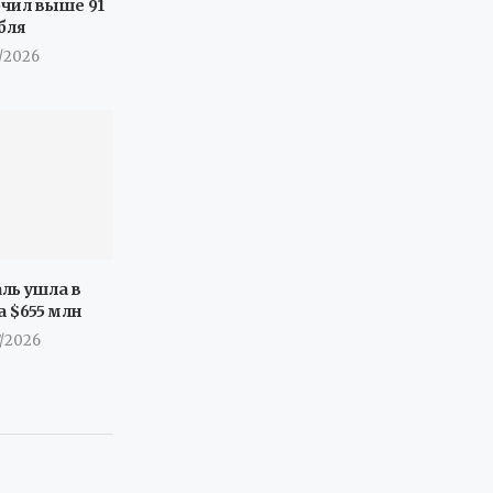
очил выше 91
бля
7/2026
ль ушла в
а $655 млн
7/2026