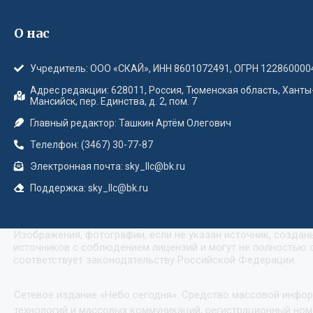
О нас
Учредитель: ООО «СКАЙ», ИНН 8601072491, ОГРН 122860000
Адрес редакции: 628011, Россия, Тюменская область, Ханты
Мансийск, пер. Единства, д. 2, пом. 7
Главный редактор: Ташкин Артём Олегович
Телелфон: (3467) 30-77-87
Электронная почта: sky_llc@bk.ru
Поддержка: sky_llc@bk.ru
Изображения, фотографии, если не указан источник, созда
источников с соблюдением лицензий и могут не полностью с
соответствует законодательству Российской Федерации.
Сетевое издание «Небо сегодня». Средство массовой инфо
технологий и массовых коммуникаций, регистрационный номе