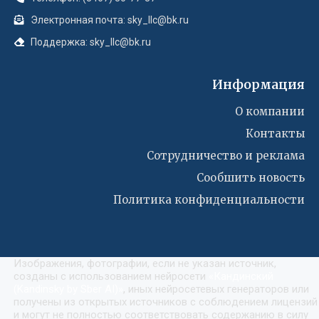
Электронная почта: sky_llc@bk.ru
Поддержка: sky_llc@bk.ru
Информация
О компании
Контакты
Сотрудничество и реклама
Сообшить новость
Политика конфиденциальности
Изображения, фотографии, если не указан источник,
созданы с использованием нейросети
«
Кандинский
(Kandinsky by Sber AI)
»
, иных нейросетевых генераторов или
получены из открытых источников с соблюдением лицензий
и могут не полностью соответствовать содержанию в силу