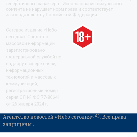
генеративного характера. Использование визуального
контента не нарушает норм права и соответствует
законодательству Российской Федерации.
Сетевое издание «Небо
сегодня». Средство
массовой информации
зарегистрировано
Федеральной службой по
надзору в сфере связи,
информационных
технологий и массовых
коммуникаций,
регистрационный номер
серия ЭЛ № ФС 77-86641
от 26 января 2024 г.
Агентство новостей «Небо сегодня» ©. Все права
защищены .