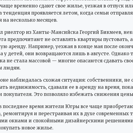
 чаще временно сдают свое жилье, уезжая в отпуск ил
а тенденция проявляется летом, когда семьи отправля
 на несколько месяцев.
л риелтор из Ханты-Мансийска Георгий Бикмеев, не
га предпочитают не оставлять квартиры пустовать, а
ую аренду. Например, уезжая в конце мая после окон
да у детей, они возвращаются лишь в августе. Однако 
ка не стала массовой — многие опасаются сдавать сво
м людям.
ионе наблюдалась схожая ситуация: собственники, не
ать недвижимость, сдавали ее в аренду на время, пока
 покупателя. Это позволяло избежать снижения цены 
 в последнее время жители Югры все чаще приобрета
, ремонтируя и перестраивая их в духе современных
ыми окнами и спокойными дизайнерскими решениями
покупать новое жилье.