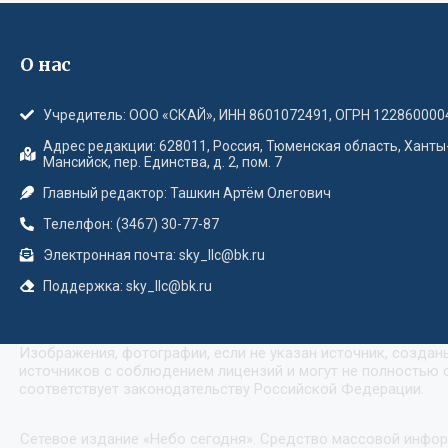
О нас
Учредитель: ООО «СКАЙ», ИНН 8601072491, ОГРН 122860000
Адрес редакции: 628011, Россия, Тюменская область, Ханты
Мансийск, пер. Единства, д. 2, пом. 7
Главный редактор: Ташкин Артём Олегович
Телелфон: (3467) 30-77-87
Электронная почта: sky_llc@bk.ru
Поддержка: sky_llc@bk.ru
Изображения, фотографии, если не указан источник, созда
источников с соблюдением лицензий и могут не полностью с
соответствует законодательству Российской Федерации.
Сетевое издание «Небо сегодня». Средство массовой инфо