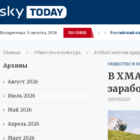
МОЛНИЯ
Российский п
Воскресенье, 9 августа, 2026
КГБ‑фляжки в
В России к ко
Володин требу
Для максимал
Микропластик 
В Махачкале л
Пожар в квар
Главная
Общество и культура
В ХМАО жители приду
ОБЩЕСТВО И К
Архивы
В ХМА
Август 2026
зарабо
Июль 2026
19/07/2025
Май 2026
Апрель 2026
Март 2026