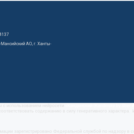
4137
-Мансийский АО, г. Ханты-
ны с использованием нейросети
«
Кандинский (Kandinsky by Sber A
оответствовать содержанию в силу генеративного характера. 
рмации зарегистрировано Федеральной службой по надзору в 