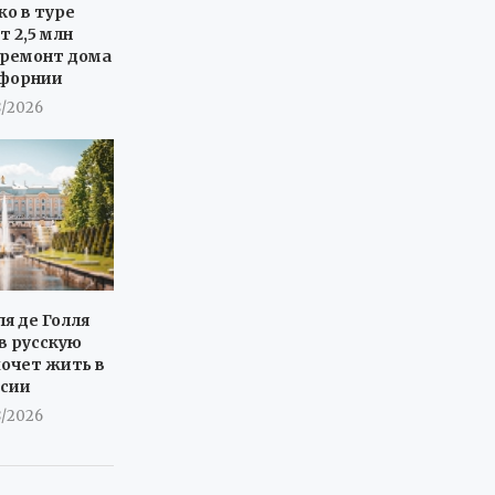
ко в туре
т 2,5 млн
 ремонт дома
ифорнии
8/2026
я де Голля
в русскую
хочет жить в
ссии
8/2026