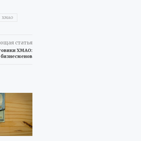
ХМАО
ющая статья
товики ХМАО:
-бизнесменов