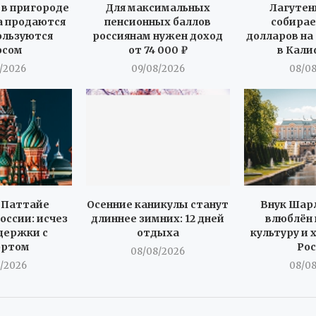
в пригороде
Для максимальных
Лагутен
 продаются
пенсионных баллов
собирае
пользуются
россиянам нужен доход
долларов на
осом
от 74 000 ₽
в Кал
/2026
09/08/2026
08/0
 Паттайе
Осенние каникулы станут
Внук Шарл
оссии: исчез
длиннее зимних: 12 дней
влюблён 
держки с
отдыха
культуру и 
ортом
Ро
08/08/2026
/2026
08/0