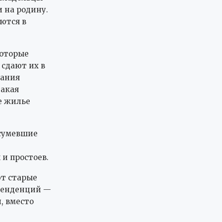
и на родину.
ются в
которые
 сдают их в
чания
такая
е жилье
 сумевшие
и простоев.
ют старые
 тенденций —
, вместо