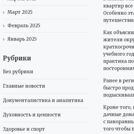
квартир все
Март 2025
Особенно эт
путешествия
Февраль 2025
Как объясни
Январь 2025
жители окру
краткосрочн
учебного го
Рубрики
практика по
посторонни
Без рубрики
Ранее в рег
Главные новости
быстро прод
подыскивали
Документалистика и аналитика
Кроме того,
дачные дома
Духовность и ценности
с панорамн
того чтобы 
Здоровье и спорт