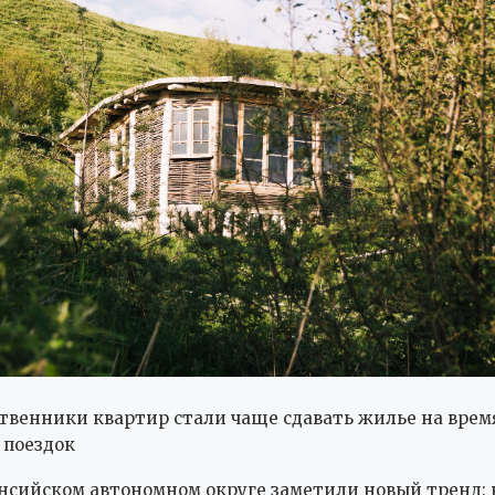
твенники квартир стали чаще сдавать жилье на врем
 поездок
сийском автономном округе заметили новый тренд: