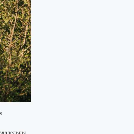
я
 владельцы