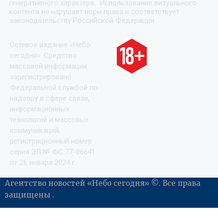
зарегистрировано
Федеральной службой по
надзору в сфере связи,
информационных
технологий и массовых
коммуникаций,
регистрационный номер
серия ЭЛ № ФС 77-86641
от 26 января 2024 г.
Агентство новостей «Небо сегодня» ©. Все права
защищены .