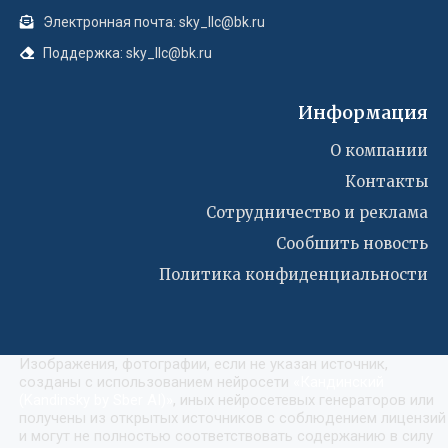
О компании
Контакты
Сотрудничество и реклама
Сообшить новость
Политика конфиденциальности
Изображения, фотографии, если не указан источник,
созданы с использованием нейросети
«
Кандинский
(Kandinsky by Sber AI)
»
, иных нейросетевых генераторов или
получены из открытых источников с соблюдением лицензий
и могут не полностью соответствовать содержанию в силу
генеративного характера. Использование визуального
контента не нарушает норм права и соответствует
законодательству Российской Федерации.
Сетевое издание «Небо
сегодня». Средство
массовой информации