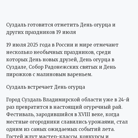
19 июля 2025 года в России и мире отмечают
несколько необычных праздников, среди
которых День новых друзей, День огурца в
Суздале, Собор Радонежских святых и День
пирожков с малиновым вареньем.
Суздаль встречает День огурца
Город Суздаль Владимирской области уже в 24-й
раз превратится в настоящий огуречный рай.
Фестиваль, зародившийся в XVIII веке, когда
местные огородники славились урожаями, стал
одним из самых ожидаемых событий лета.
Гостей ждут мастер-классы, конкурсы и
угощения — от классических соленых огурцов до
необычных блюд, таких как огуречные рулеты и
даже десерты.
Православный праздник и народные традиции