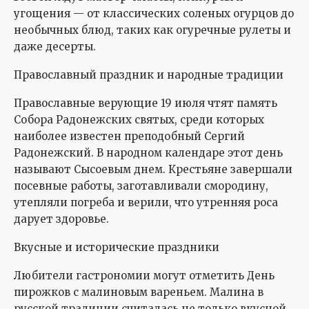
Православные верующие 19 июля чтят память
Собора Радонежских святых, среди которых
наиболее известен преподобный Сергий
Радонежский. В народном календаре этот день
называют Сысоевым днем. Крестьяне завершали
посевные работы, заготавливали смородину,
утепляли погреба и верили, что утренняя роса
дарует здоровье.
Вкусные и исторические праздники
Любители гастрономии могут отметить День
пирожков с малиновым вареньем. Малина в
русской традиции считалась не только вкусной,
но и обладающей целебными свойствами. А в
Москве чествуют главную водную артерию
города — Москву-реку, которая на протяжении
веков играла важную роль в жизни столицы.