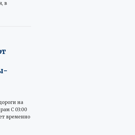
, в
ют
ы-
дороги на
рам С 03:00
дет временно