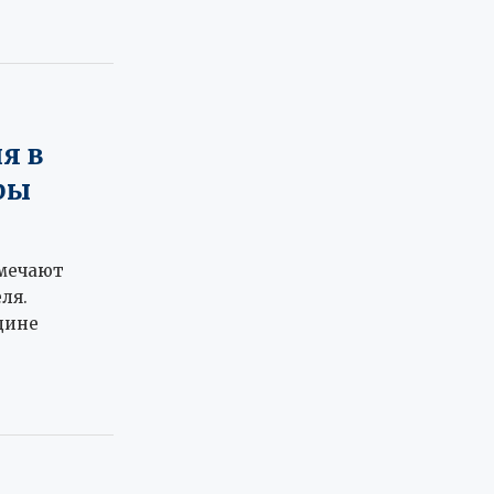
я в
ры
тмечают
ля.
дине