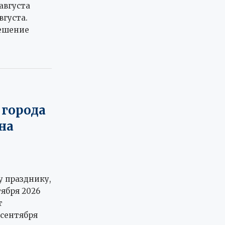
августа
вгуста.
решение
 города
на
у празднику,
ября 2026
т
 сентября