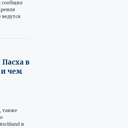
к сообщил
Кремля
 ведутся
 Пасха в
 и чем
, также
о
tschland и