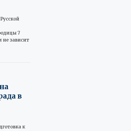
 Русской
родицы 7
и не зависит
на
рада в
дготовка к