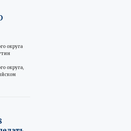
О
го округа
утин
о округа,
ийском
8
делать,