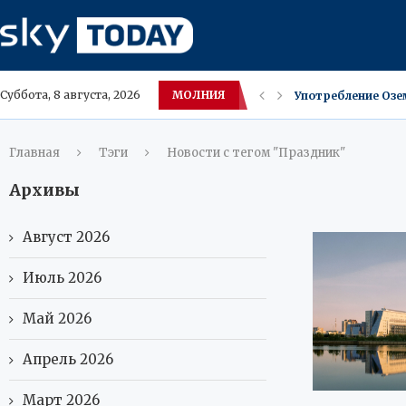
МОЛНИЯ
Употребление Озе
Суббота, 8 августа, 2026
Оземпик‑фейс — не
Налоговая РФ лик
В ХМАО цены на ма
Гигантские медузы
Обрушившийся по
30 минут ежеднев
Миф о золотом дне
Главная
Тэги
Новости с тегом "Праздник"
Архивы
Август 2026
Июль 2026
Май 2026
Апрель 2026
Март 2026