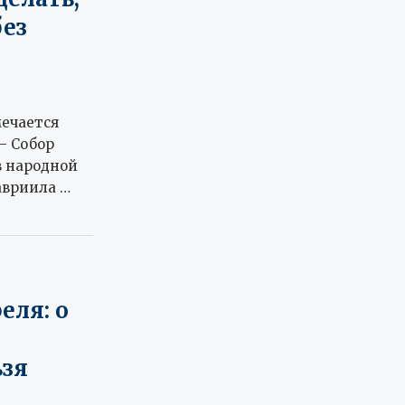
без
мечается
— Собор
в народной
авриила …
еля: о
о
ьзя