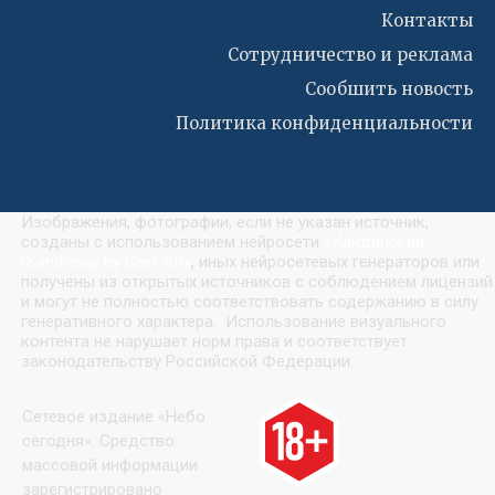
Контакты
Сотрудничество и реклама
Сообшить новость
Политика конфиденциальности
Изображения, фотографии, если не указан источник,
созданы с использованием нейросети
«
Кандинский
(Kandinsky by Sber AI)
»
, иных нейросетевых генераторов или
получены из открытых источников с соблюдением лицензий
и могут не полностью соответствовать содержанию в силу
генеративного характера. Использование визуального
контента не нарушает норм права и соответствует
законодательству Российской Федерации.
Сетевое издание «Небо
сегодня». Средство
массовой информации
зарегистрировано