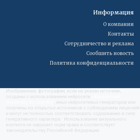
Информация
О компании
Контакты
Сотрудничество и реклама
Сообшить новость
Политика конфиденциальности
Изображения, фотографии, если не указан источник,
созданы с использованием нейросети
«
Кандинский
(Kandinsky by Sber AI)
»
, иных нейросетевых генераторов или
получены из открытых источников с соблюдением лицензий
и могут не полностью соответствовать содержанию в силу
генеративного характера. Использование визуального
контента не нарушает норм права и соответствует
законодательству Российской Федерации.