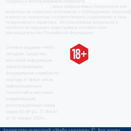
созданы с использованием нейросети
«
Кандинский
(Kandinsky by Sber AI)
»
, иных нейросетевых генераторов или
получены из открытых источников с соблюдением лицензий
и могут не полностью соответствовать содержанию в силу
генеративного характера. Использование визуального
контента не нарушает норм права и соответствует
законодательству Российской Федерации.
Сетевое издание «Небо
сегодня». Средство
массовой информации
зарегистрировано
Федеральной службой по
надзору в сфере связи,
информационных
технологий и массовых
коммуникаций,
регистрационный номер
серия ЭЛ № ФС 77-86641
от 26 января 2024 г.
Агентство новостей «Небо сегодня» ©. Все права