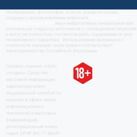
Изображения, фотографии, если не указан источник,
созданы с использованием нейросети
«
Кандинский
(Kandinsky by Sber AI)
»
, иных нейросетевых генераторов или
получены из открытых источников с соблюдением лицензий
и могут не полностью соответствовать содержанию в силу
генеративного характера. Использование визуального
контента не нарушает норм права и соответствует
законодательству Российской Федерации.
Сетевое издание «Небо
сегодня». Средство
массовой информации
зарегистрировано
Федеральной службой по
надзору в сфере связи,
информационных
технологий и массовых
коммуникаций,
регистрационный номер
серия ЭЛ № ФС 77-86641