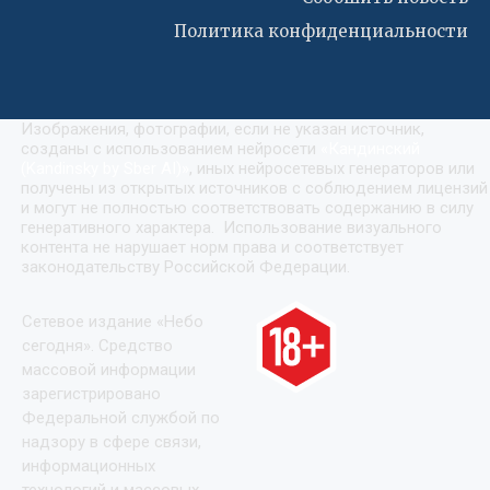
Политика конфиденциальности
Изображения, фотографии, если не указан источник,
созданы с использованием нейросети
«
Кандинский
(Kandinsky by Sber AI)
»
, иных нейросетевых генераторов или
получены из открытых источников с соблюдением лицензий
и могут не полностью соответствовать содержанию в силу
генеративного характера. Использование визуального
контента не нарушает норм права и соответствует
законодательству Российской Федерации.
Сетевое издание «Небо
сегодня». Средство
массовой информации
зарегистрировано
Федеральной службой по
надзору в сфере связи,
информационных