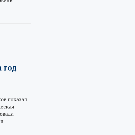
овень
 год
ов показал
ческая
овала
ти