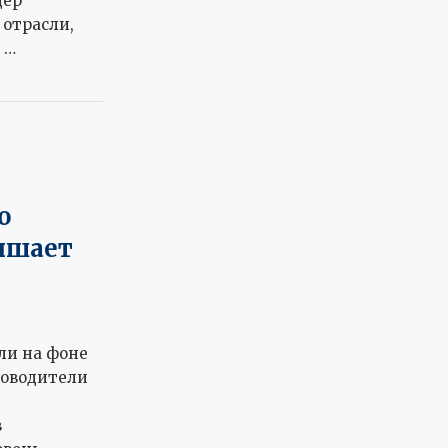
дер
отрасли,
 …
ю
ышает
ли на фоне
ководители
в