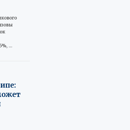
икового
ызовы
ок
5%, …
ипе:
может
ы