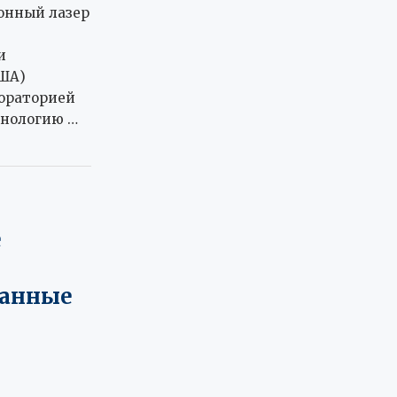
онный лазер
и
США)
бораторией
хнологию …
е
танные