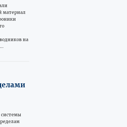
али
й материал
роники
го
водников на
 …
делами
 системы
пределам