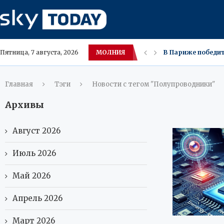
МОЛНИЯ
В Париже победит
Пятница, 7 августа, 2026
7 августа в Крас
Орехи улучшают п
Внешняя торговля 
МИД России: попы
Wildberries снизи
Свиное сало в ум
Главная
Тэги
Новости с тегом "Полупроводники"
Архивы
Август 2026
Июль 2026
Май 2026
Апрель 2026
Март 2026