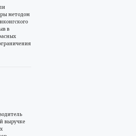
ли
оры методом
нконгского
ыв в
расных
ограничения
водитель
й выручке
х