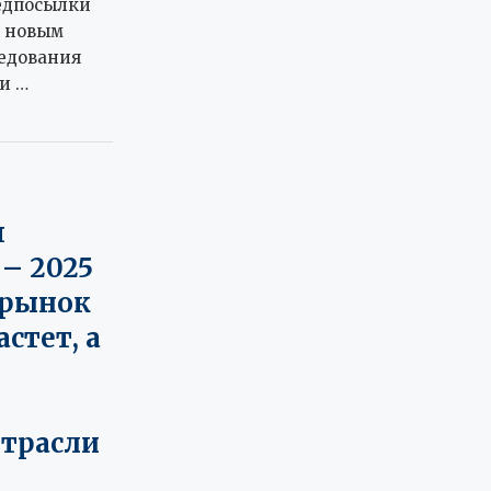
едпосылки
о новым
едования
и …
я
– 2025
й рынок
стет, а
трасли