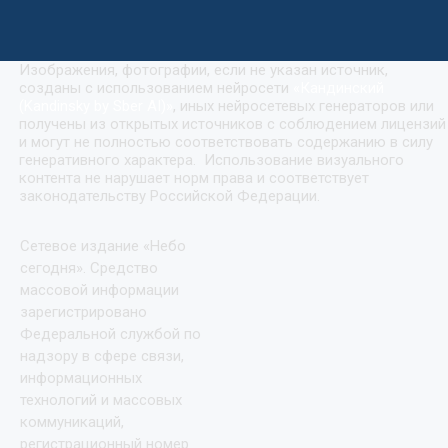
Изображения, фотографии, если не указан источник,
созданы с использованием нейросети
«
Кандинский
(Kandinsky by Sber AI)
»
, иных нейросетевых генераторов или
получены из открытых источников с соблюдением лицензий
и могут не полностью соответствовать содержанию в силу
генеративного характера. Использование визуального
контента не нарушает норм права и соответствует
законодательству Российской Федерации.
Сетевое издание «Небо
сегодня». Средство
массовой информации
зарегистрировано
Федеральной службой по
надзору в сфере связи,
информационных
технологий и массовых
коммуникаций,
регистрационный номер