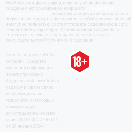
Изображения, фотографии, если не указан источник,
созданы с использованием нейросети
«
Кандинский
(Kandinsky by Sber AI)
»
, иных нейросетевых генераторов или
получены из открытых источников с соблюдением лицензий
и могут не полностью соответствовать содержанию в силу
генеративного характера. Использование визуального
контента не нарушает норм права и соответствует
законодательству Российской Федерации.
Сетевое издание «Небо
сегодня». Средство
массовой информации
зарегистрировано
Федеральной службой по
надзору в сфере связи,
информационных
технологий и массовых
коммуникаций,
регистрационный номер
серия ЭЛ № ФС 77-86641
от 26 января 2024 г.