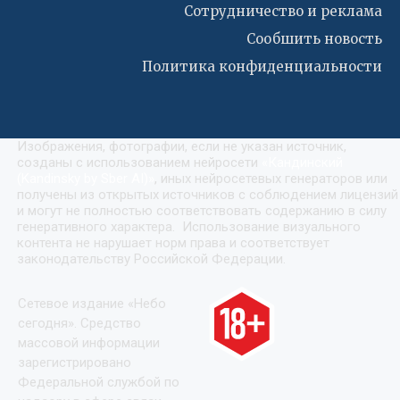
Сотрудничество и реклама
Сообшить новость
Политика конфиденциальности
Изображения, фотографии, если не указан источник,
созданы с использованием нейросети
«
Кандинский
(Kandinsky by Sber AI)
»
, иных нейросетевых генераторов или
получены из открытых источников с соблюдением лицензий
и могут не полностью соответствовать содержанию в силу
генеративного характера. Использование визуального
контента не нарушает норм права и соответствует
законодательству Российской Федерации.
Сетевое издание «Небо
сегодня». Средство
массовой информации
зарегистрировано
Федеральной службой по