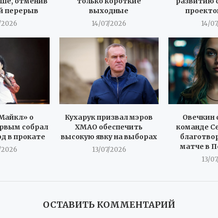
ше, отменив
только короткие
развитию 
й перерыв
выходные
проекто
/2026
14/07/2026
14/0
Майкл» о
Кухарук призвал мэров
Овечкин 
рвым собрал
ХМАО обеспечить
команде С
рд в прокате
высокую явку на выборах
благотво
матче в 
/2026
13/07/2026
13/0
ОСТАВИТЬ КОММЕНТАРИЙ