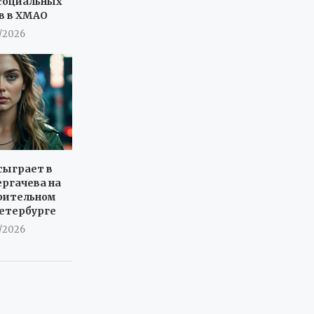
социальных
в в ХМАО
7/2026
сыграет в
ергачева на
рительном
Петербурге
7/2026