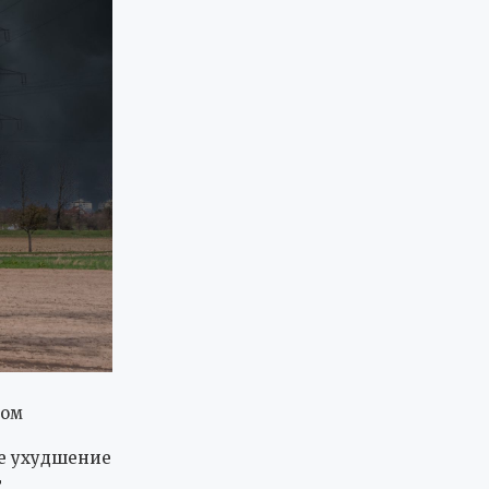
ром
е ухудшение
т