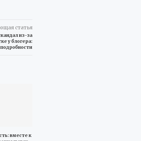
ющая статья
скандал из-за
ке у блогера:
, подробности
сть: вместе к