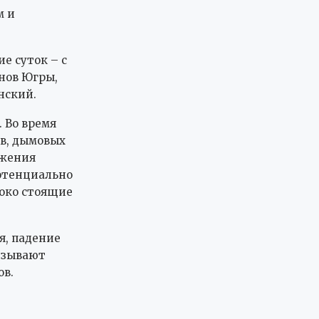
м и
е суток – с
онов Югры,
нский.
 Во время
ев, дымовых
ажения
потенциально
ноко стоящие
я, падение
изывают
ов.