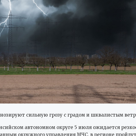
нозируют сильную грозу с градом и шквалистым вет
сийском автономном округе 5 июля ожидается резко
данным окружного управления МЧС, в регионе пройду