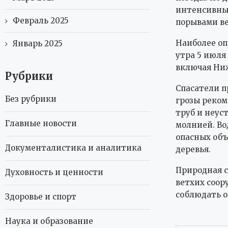
интенсивные
Февраль 2025
порывами ве
Наиболее оп
Январь 2025
утра 5 июля
включая Ни
Рубрики
Спасатели п
Без рубрики
грозы реком
труб и неус
Главные новости
молнией. Во
опасных объ
Документалистика и аналитика
деревья.
Природная с
Духовность и ценности
ветхих соор
соблюдать о
Здоровье и спорт
Наука и образование