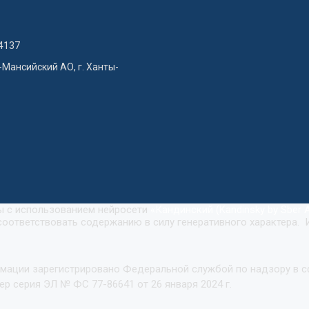
4137
-Мансийский АО, г. Ханты-
ны с использованием нейросети
«
Кандинский (Kandinsky by Sber A
оответствовать содержанию в силу генеративного характера. 
рмации зарегистрировано Федеральной службой по надзору в 
р серия ЭЛ № ФС 77-86641 от 26 января 2024 г.