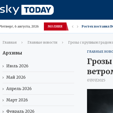
МОЛНИЯ
Мифы о сборке ПК
Четверг, 6 августа, 2026
Новый iPhone Appl
В Амурской облас
Москва ожидает зн
Московские владе
Саванна и Каракет
Югра меняет вкус
В ХМАО засняли р
Главная
Главные новости
Грозы с крупным градом
ГЛАВНЫЕ НОВ
Архивы
Грозы
Июль 2026
ветро
Май 2026
07/07/2025
Апрель 2026
Март 2026
Февраль 2026