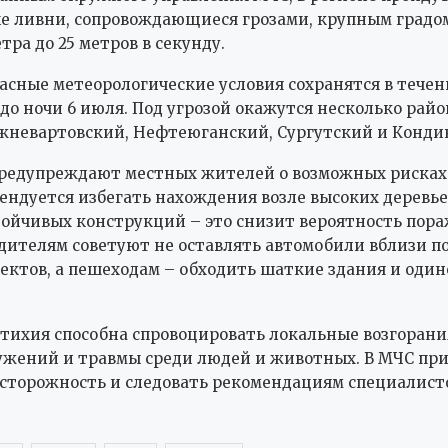
 ливни, сопровождающиеся грозами, крупным градо
тра до 25 метров в секунду.
асные метеорологические условия сохранятся в течени
 до ночи 6 июля. Под угрозой окажутся несколько рай
жневартовский, Нефтеюганский, Сургутский и Конди
редупреждают местных жителей о возможных рисках.
ендуется избегать нахождения возле высоких деревь
тойчивых конструкций – это снизит вероятность пор
дителям советуют не оставлять автомобили вблизи 
ектов, а пешеходам – обходить шаткие здания и оди
тихия способна спровоцировать локальные возгорани
ужений и травмы среди людей и животных. В МЧС пр
сторожность и следовать рекомендациям специалист