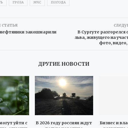
ТЬ
ГРОЗА
МЧС
ПОГОДА
 статья
следу
 нефтяники закошмарили
В Сургуте разгорелся 
льва, живущего на участ
фото, видео
ДРУГИЕ НОВОСТИ
могут уйти с
В 2026 году россиян ждут
Бизнес и вла