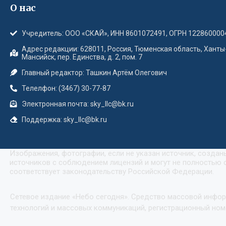
О нас
Учредитель: ООО «СКАЙ», ИНН 8601072491, ОГРН 122860000
Адрес редакции: 628011, Россия, Тюменская область, Ханты
Мансийск, пер. Единства, д. 2, пом. 7
Главный редактор: Ташкин Артём Олегович
Телелфон: (3467) 30-77-87
Электронная почта: sky_llc@bk.ru
Поддержка: sky_llc@bk.ru
Изображения, фотографии, если не указан источник, созда
источников с соблюдением лицензий и могут не полностью с
соответствует законодательству Российской Федерации.
Сетевое издание «Небо сегодня». Средство массовой инфо
технологий и массовых коммуникаций, регистрационный номе