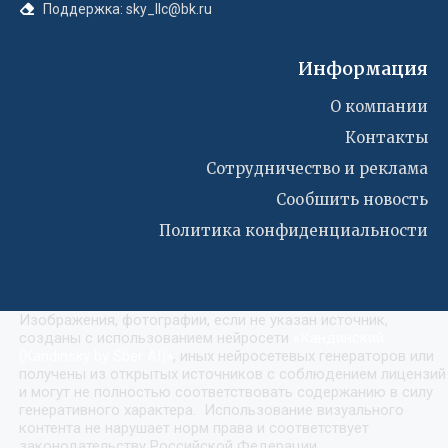
Поддержка: sky_llc@bk.ru
Информация
О компании
Контакты
Сотрудничество и реклама
Сообшить новость
Политика конфиденциальности
Изображения, фотографии, если не указан источник,
созданы с использованием нейросети
«
Кандинский
(Kandinsky by Sber AI)
»
, иных нейросетевых генераторов или
получены из открытых источников с соблюдением лицензий
и могут не полностью соответствовать содержанию в силу
генеративного характера. Использование визуального
контента не нарушает норм права и соответствует
законодательству Российской Федерации.