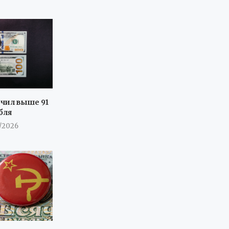
очил выше 91
бля
7/2026