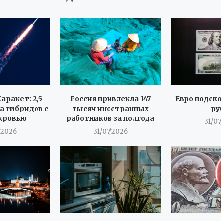
аракет: 2,5
Россия привлекла 147
Евро подск
а гибридов с
тысяч иностранных
ру
кровью
работников за полгода
31/0
/2026
31/07/2026