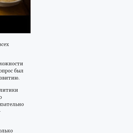
всех
зможности
опрос был
азвитию.
олитики
о
язательно
—
олько