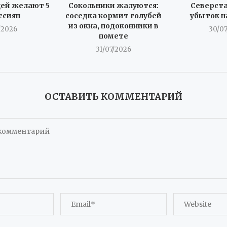
ей желают 5
Сокольники жалуются:
Северста
ссиян
соседка кормит голубей
убыток н
из окна, подоконники в
/2026
30/0
помете
31/07/2026
ОСТАВИТЬ КОММЕНТАРИЙ