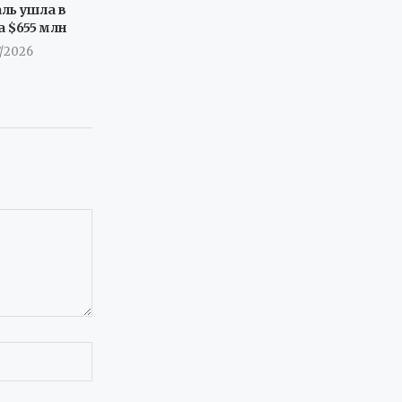
ль ушла в
а $655 млн
7/2026