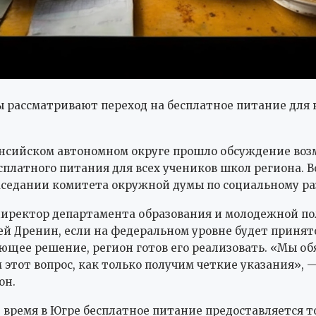
 рассматривают переход на бесплатное питание для 
нсийском автономном округе прошло обсуждение во
сплатного питания для всех учеников школ региона. В
аседании комитета окружной думы по социальному р
директор департамента образования и молодежной п
й Дренин, если на федеральном уровне будет принят
ющее решение, регион готов его реализовать. «Мы об
 этот вопрос, как только получим четкие указания», 
он.
 время в Югре бесплатное питание предоставляется т