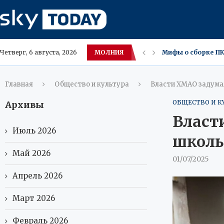
МОЛНИЯ
Мифы о сборке ПК
Четверг, 6 августа, 2026
Новый iPhone Appl
В Амурской облас
Москва ожидает зн
Московские владе
Саванна и Каракет
Югра меняет вкус
В ХМАО засняли р
Главная
Общество и культура
Власти ХМАО задумал
ОБЩЕСТВО И К
Архивы
Власт
Июль 2026
школь
Май 2026
01/07/2025
Апрель 2026
Март 2026
Февраль 2026