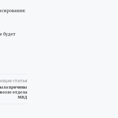
нсирования:
е будет
ющая статья
рыла причины
 возле отдела
МВД