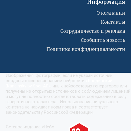
Информация
О компании
Контакты
Сотрудничество и реклама
Сообшить новость
Политика конфиденциальности
Изображения, фотографии, если не указан источник,
созданы с использованием нейросети
«
Кандинский
(Kandinsky by Sber AI)
»
, иных нейросетевых генераторов или
получены из открытых источников с соблюдением лицензий
и могут не полностью соответствовать содержанию в силу
генеративного характера. Использование визуального
контента не нарушает норм права и соответствует
законодательству Российской Федерации.
Сетевое издание «Небо