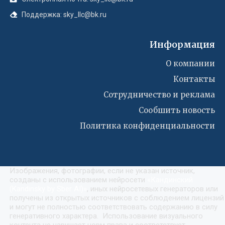
Поддержка: sky_llc@bk.ru
Информация
О компании
Контакты
Сотрудничество и реклама
Сообшить новость
Политика конфиденциальности
Изображения, фотографии, если не указан источник,
созданы с использованием нейросети
«
Кандинский
(Kandinsky by Sber AI)
»
, иных нейросетевых генераторов или
получены из открытых источников с соблюдением лицензий
и могут не полностью соответствовать содержанию в силу
генеративного характера. Использование визуального