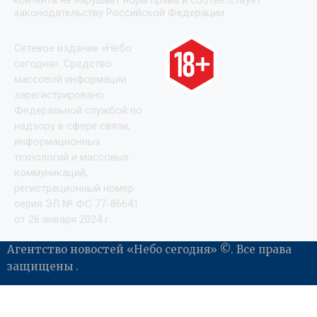
контента не нарушает норм права и соответствует
законодательству Российской Федерации.
Сетевое издание «Небо
сегодня». Средство
массовой информации
зарегистрировано
Федеральной службой по
надзору в сфере связи,
информационных
технологий и массовых
коммуникаций,
регистрационный номер
серия ЭЛ № ФС 77-86641
от 26 января 2024 г.
Агентство новостей «Небо сегодня» ©. Все права
защищены .