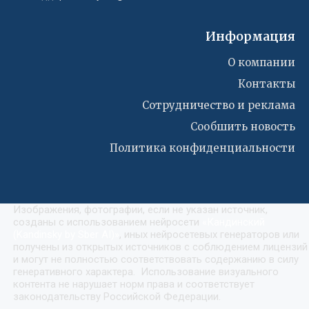
Информация
О компании
Контакты
Сотрудничество и реклама
Сообшить новость
Политика конфиденциальности
Изображения, фотографии, если не указан источник,
созданы с использованием нейросети
«
Кандинский
(Kandinsky by Sber AI)
»
, иных нейросетевых генераторов или
получены из открытых источников с соблюдением лицензий
и могут не полностью соответствовать содержанию в силу
генеративного характера. Использование визуального
контента не нарушает норм права и соответствует
законодательству Российской Федерации.