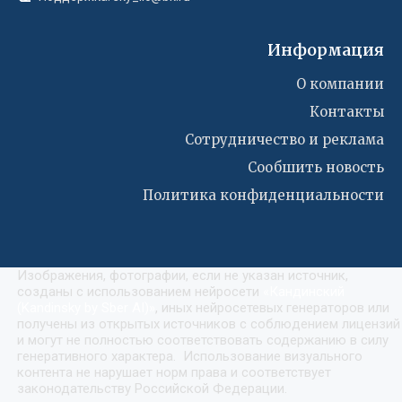
Информация
О компании
Контакты
Сотрудничество и реклама
Сообшить новость
Политика конфиденциальности
Изображения, фотографии, если не указан источник,
созданы с использованием нейросети
«
Кандинский
(Kandinsky by Sber AI)
»
, иных нейросетевых генераторов или
получены из открытых источников с соблюдением лицензий
и могут не полностью соответствовать содержанию в силу
генеративного характера. Использование визуального
контента не нарушает норм права и соответствует
законодательству Российской Федерации.