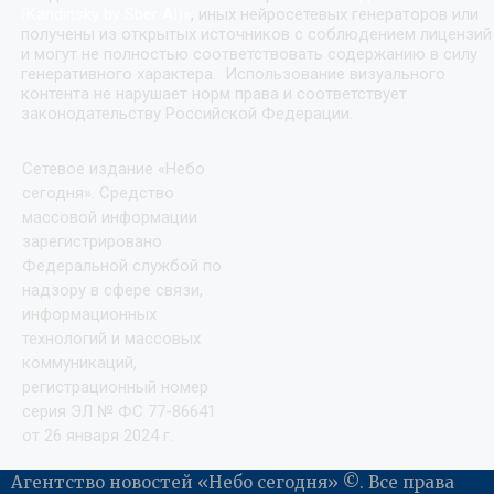
(Kandinsky by Sber AI)
»
, иных нейросетевых генераторов или
получены из открытых источников с соблюдением лицензий
и могут не полностью соответствовать содержанию в силу
генеративного характера. Использование визуального
контента не нарушает норм права и соответствует
законодательству Российской Федерации.
Сетевое издание «Небо
сегодня». Средство
массовой информации
зарегистрировано
Федеральной службой по
надзору в сфере связи,
информационных
технологий и массовых
коммуникаций,
регистрационный номер
серия ЭЛ № ФС 77-86641
от 26 января 2024 г.
Агентство новостей «Небо сегодня» ©. Все права