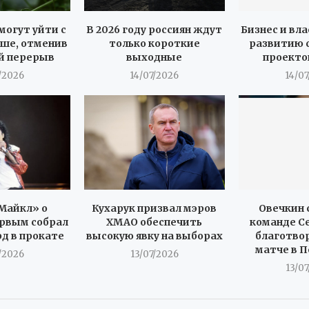
могут уйти с
В 2026 году россиян ждут
Бизнес и вла
ше, отменив
только короткие
развитию 
й перерыв
выходные
проекто
/2026
14/07/2026
14/0
Майкл» о
Кухарук призвал мэров
Овечкин 
рвым собрал
ХМАО обеспечить
команде С
рд в прокате
высокую явку на выборах
благотво
матче в 
/2026
13/07/2026
13/0