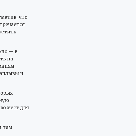
тметив, что
стречается
ретить
ьно — в
ть на
дениям
заплывы и
торых
бную
во мест для
и там