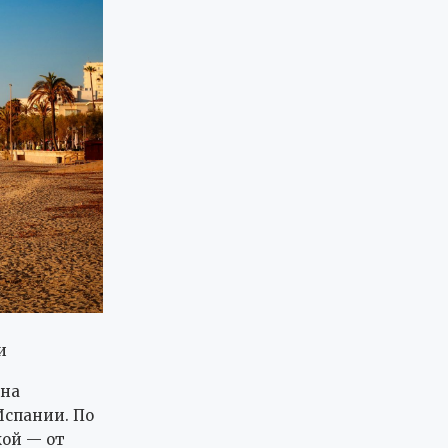
и
 на
Испании. По
кой — от