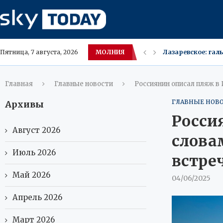
МОЛНИЯ
Мать из Фредрикс
Пятница, 7 августа, 2026
Удаляйте Store‑п
Лебедев подсказал
Пашинян (Армения
В Нижневартовске
Сургут отложил Де
Пропал мужчина в
Расходы россиян 
Главная
Главные новости
Россиянин описал пляж 
ГЛАВНЫЕ НОВ
Архивы
Росси
Август 2026
слова
Июль 2026
встре
Май 2026
04/06/2025
Апрель 2026
Март 2026