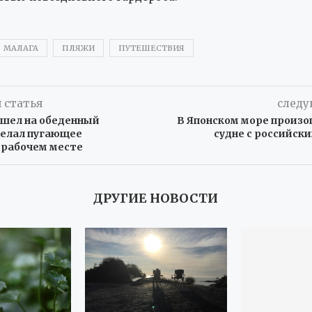
МАЛАГА
ПЛЯЖИ
ПУТЕШЕСТВИЯ
 статья
следу
шел на обеденный
В Японском море произо
делал пугающее
судне с российск
 рабочем месте
ДРУГИЕ НОВОСТИ