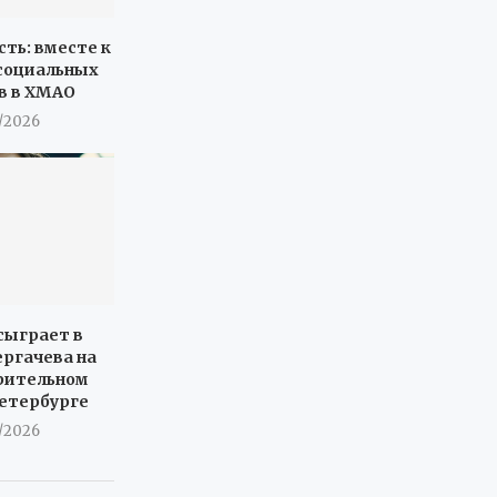
сть: вместе к
социальных
в в ХМАО
7/2026
сыграет в
ергачева на
рительном
Петербурге
7/2026