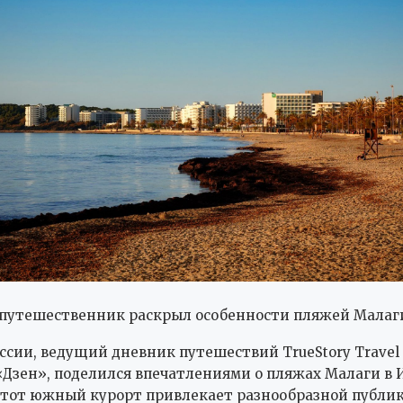
 путешественник раскрыл особенности пляжей Малаг
оссии, ведущий дневник путешествий TrueStory Travel
Дзен», поделился впечатлениями о пляжах Малаги в 
 этот южный курорт привлекает разнообразной публи