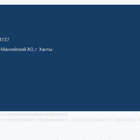
4137
-Мансийский АО, г. Ханты-
ны с использованием нейросети
«
Кандинский (Kandinsky by Sber A
оответствовать содержанию в силу генеративного характера. 