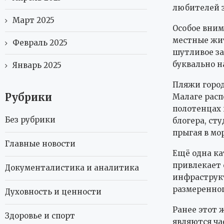
любителей з
Март 2025
Особое вним
местные жит
Февраль 2025
шутливое за
буквально н
Январь 2025
Пляжи город
Рубрики
Малаге расп
полотенцах 
Без рубрики
блогера, сту
прыгая в мор
Главные новости
Ещё одна к
привлекает 
Документалистика и аналитика
инфраструкт
размеренног
Духовность и ценности
Ранее этот 
Здоровье и спорт
являются ча