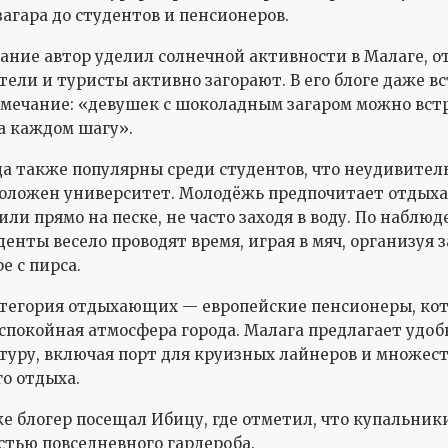
агара до студентов и пенсионеров.
ание автор уделил солнечной активности в Малаге, о
ели и туристы активно загорают. В его блоге даже в
мечание: «девушек с шоколадным загаром можно вст
а каждом шагу».
а также популярны среди студентов, что неудивител
оложен университет. Молодёжь предпочитает отдыха
или прямо на песке, не часто заходя в воду. По наблю
денты весело проводят время, играя в мяч, организуя 
е с пирса.
атегория отдыхающих — европейские пенсионеры, ко
спокойная атмосфера города. Малага предлагает удо
уру, включая порт для круизных лайнеров и множест
о отдыха.
же блогер посещал Ибицу, где отметил, что купальник
стью повседневного гардероба.