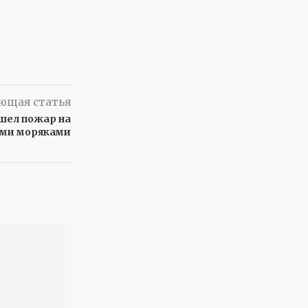
ющая статья
шел пожар на
ими моряками