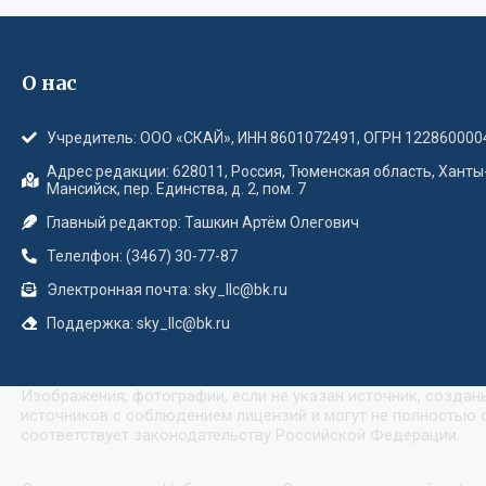
О нас
Учредитель: ООО «СКАЙ», ИНН 8601072491, ОГРН 122860000
Адрес редакции: 628011, Россия, Тюменская область, Ханты
Мансийск, пер. Единства, д. 2, пом. 7
Главный редактор: Ташкин Артём Олегович
Телелфон: (3467) 30-77-87
Электронная почта: sky_llc@bk.ru
Поддержка: sky_llc@bk.ru
Изображения, фотографии, если не указан источник, созда
источников с соблюдением лицензий и могут не полностью с
соответствует законодательству Российской Федерации.