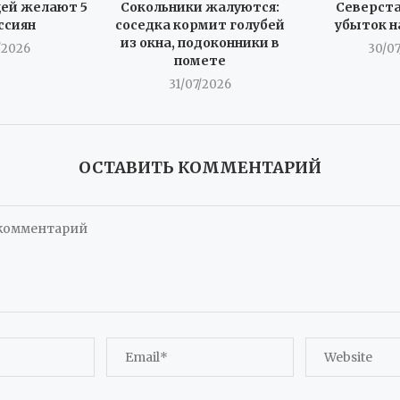
ей желают 5
Сокольники жалуются:
Северста
ссиян
соседка кормит голубей
убыток н
из окна, подоконники в
/2026
30/0
помете
31/07/2026
ОСТАВИТЬ КОММЕНТАРИЙ