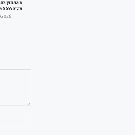
ль ушла в
а $655 млн
7/2026