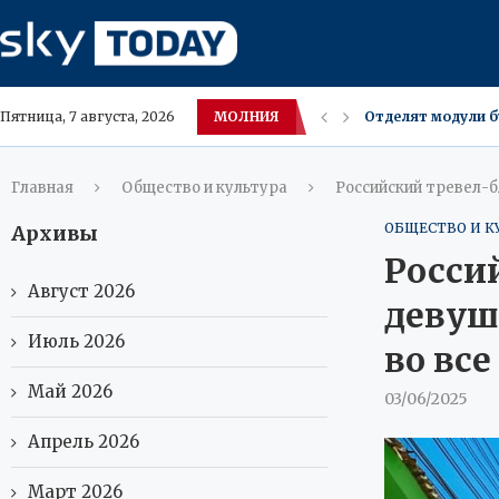
МОЛНИЯ
Отделят модули б
Пятница, 7 августа, 2026
Ожирение в детст
Певица Клава Кок
Решетников: топл
Ростелеком раскр
Casio представила
В ХМАО введут ед
В ХМАО задержали
Главная
Общество и культура
Российский тревел-б
ОБЩЕСТВО И К
Архивы
Росси
Август 2026
девуш
Июль 2026
во вс
Май 2026
03/06/2025
Апрель 2026
Март 2026