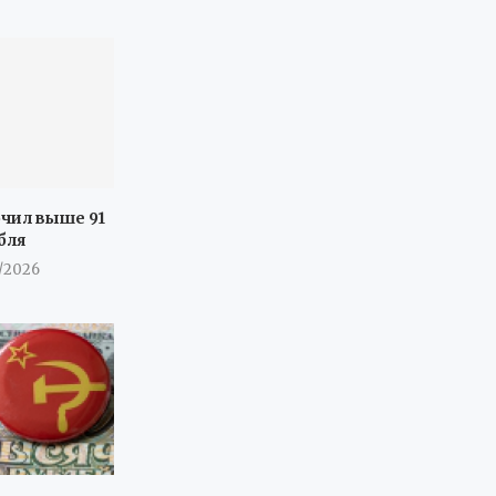
очил выше 91
бля
7/2026