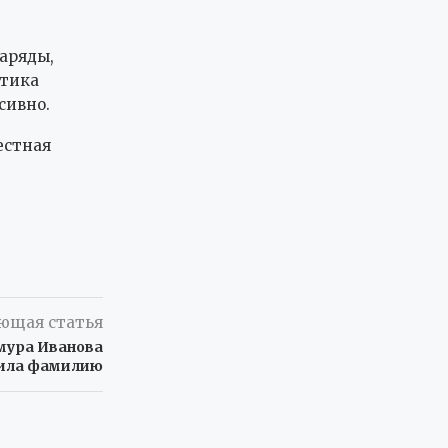
наряды,
ктика
сивно.
естная
ющая статья
мура Иванова
ила фамилию