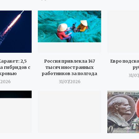
аракет: 2,5
Россия привлекла 147
Евро подск
а гибридов с
тысяч иностранных
ру
кровью
работников за полгода
31/0
/2026
31/07/2026