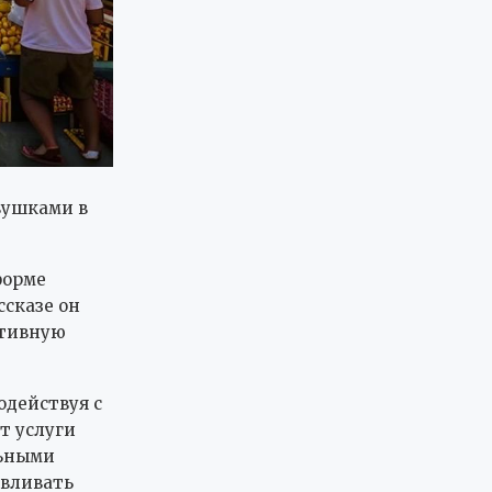
вушками в
форме
ссказе он
ктивную
одействуя с
т услуги
льными
авливать