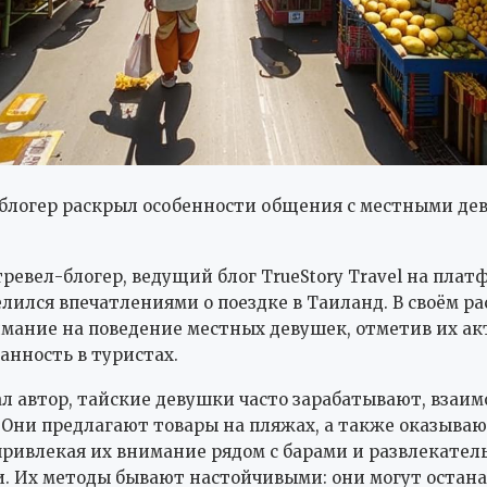
блогер раскрыл особенности общения с местными де
ревел-блогер, ведущий блог TrueStory Travel на плат
елился впечатлениями о поездке в Таиланд. В своём ра
мание на поведение местных девушек, отметив их а
анность в туристах.
ал автор, тайские девушки часто зарабатывают, взаим
Они предлагают товары на пляжах, а также оказываю
ривлекая их внимание рядом с барами и развлекате
. Их методы бывают настойчивыми: они могут остан