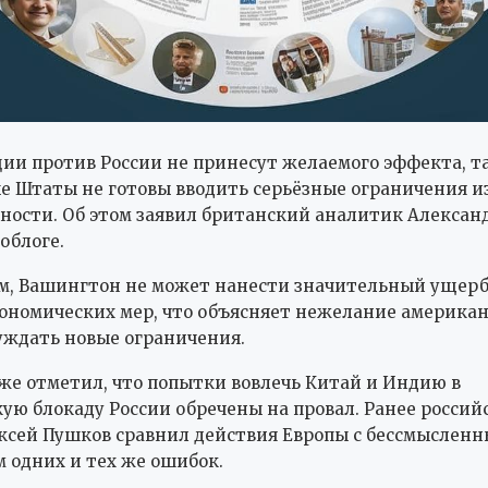
ии против России не принесут желаемого эффекта, т
 Штаты не готовы вводить серьёзные ограничения из
ости. Об этом заявил британский аналитик Алексан
облоге.
ам, Вашингтон не может нанести значительный ущерб
номических мер, что объясняет нежелание америка
уждать новые ограничения.
же отметил, что попытки вовлечь Китай и Индию в
ую блокаду России обречены на провал. Ранее россий
ксей Пушков сравнил действия Европы с бессмыслен
 одних и тех же ошибок.