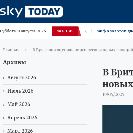
МОЛНИЯ
Во всех реках и 
Суббота, 8 августа, 2026
Тренер Валерий К
Экспорт синтетиче
Кардиолог Кузбас
Минстроя: россий
В Янсе, где 42,5°C
Теплое море — пр
Билефельд закрое
Главная
В Британии оценили перспективы новых санкций
Архивы
В Бри
Август 2026
новых
Июль 2026
19/05/2025
Май 2026
Апрель 2026
Март 2026