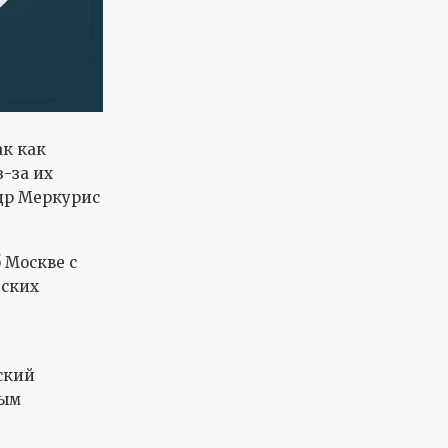
ак как
-за их
др Меркурис
 Москве с
нских
ский
ным