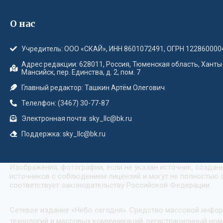
О нас
Учредитель: ООО «СКАЙ», ИНН 8601072491, ОГРН 122860000
Адрес редакции: 628011, Россия, Тюменская область, Ханты
Мансийск, пер. Единства, д. 2, пом. 7
Главный редактор: Ташкин Артём Олегович
Телелфон: (3467) 30-77-87
Электронная почта: sky_llc@bk.ru
Поддержка: sky_llc@bk.ru
Изображения, фотографии, если не указан источник, созда
источников с соблюдением лицензий и могут не полностью с
соответствует законодательству Российской Федерации.
Сетевое издание «Небо сегодня». Средство массовой инфо
технологий и массовых коммуникаций, регистрационный номе