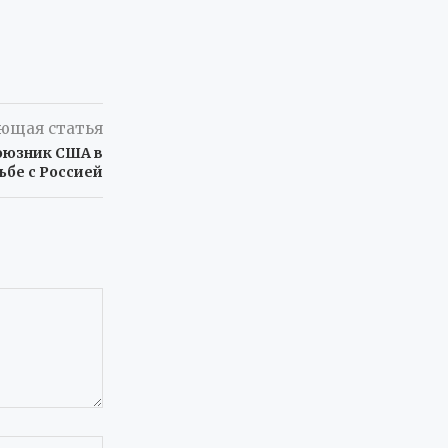
ющая статья
оюзник США в
ьбе с Россией