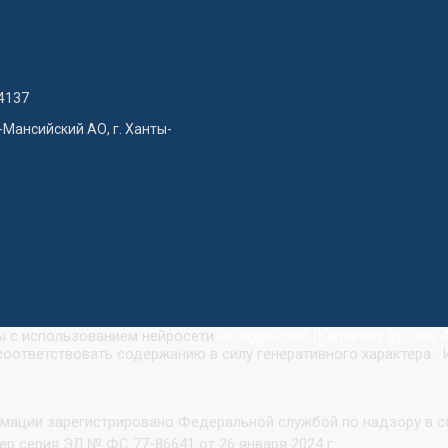
4137
-Мансийский АО, г. Ханты-
ны с использованием нейросети
«
Кандинский (Kandinsky by Sber A
оответствовать содержанию в силу генеративного характера. 
рмации зарегистрировано Федеральной службой по надзору в 
р серия ЭЛ № ФС 77-86641 от 26 января 2024 г.