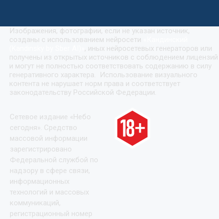
Изображения, фотографии, если не указан источник,
созданы с использованием нейросети
«
Кандинский
(Kandinsky by Sber AI)
»
, иных нейросетевых генераторов или
получены из открытых источников с соблюдением лицензий
и могут не полностью соответствовать содержанию в силу
генеративного характера. Использование визуального
контента не нарушает норм права и соответствует
законодательству Российской Федерации.
Сетевое издание «Небо
сегодня». Средство
массовой информации
зарегистрировано
Федеральной службой по
надзору в сфере связи,
информационных
технологий и массовых
коммуникаций,
регистрационный номер