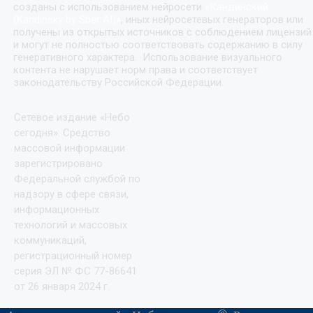
созданы с использованием нейросети
«
Кандинский
(Kandinsky by Sber AI)
»
, иных нейросетевых генераторов или
получены из открытых источников с соблюдением лицензий
и могут не полностью соответствовать содержанию в силу
генеративного характера. Использование визуального
контента не нарушает норм права и соответствует
законодательству Российской Федерации.
Сетевое издание «Небо
сегодня». Средство
массовой информации
зарегистрировано
Федеральной службой по
надзору в сфере связи,
информационных
технологий и массовых
коммуникаций,
регистрационный номер
серия ЭЛ № ФС 77-86641
от 26 января 2024 г.