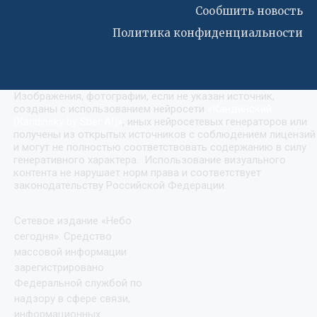
Сообшить новость
Политика конфиденциальности
Изображения, фотографии, если не указан источник,
созданы с использованием нейросети
«
Кандинский
(Kandinsky by Sber AI)
»
, иных нейросетевых генераторов или
получены из открытых источников с соблюдением лицензий
и могут не полностью соответствовать содержанию в силу
генеративного характера. Использование визуального
контента не нарушает норм права и соответствует
законодательству Российской Федерации.
Сетевое издание «Небо
сегодня». Средство
массовой информации
зарегистрировано
Федеральной службой по
надзору в сфере связи,
информационных