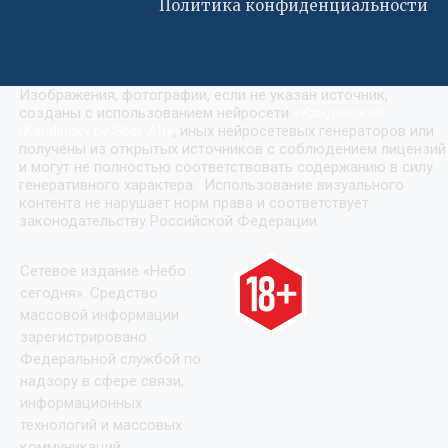
Политика конфиденциальности
Изображения, фотографии, если не указан источник,
созданы с использованием нейросети
«
Кандинский
(Kandinsky by Sber AI)
»
, иных нейросетевых генераторов или
получены из открытых источников с соблюдением лицензий
и могут не полностью соответствовать содержанию в силу
генеративного характера. Использование визуального
контента не нарушает норм права и соответствует
законодательству Российской Федерации.
Сетевое издание «Небо
сегодня». Средство
массовой информации
зарегистрировано
Федеральной службой по
надзору в сфере связи,
информационных
технологий и массовых
коммуникаций,