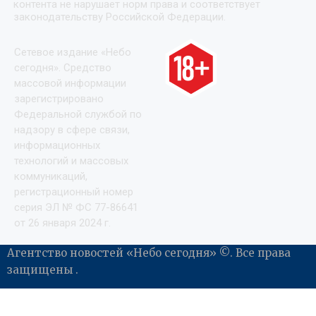
контента не нарушает норм права и соответствует
законодательству Российской Федерации.
Сетевое издание «Небо
сегодня». Средство
массовой информации
зарегистрировано
Федеральной службой по
надзору в сфере связи,
информационных
технологий и массовых
коммуникаций,
регистрационный номер
серия ЭЛ № ФС 77-86641
от 26 января 2024 г.
Агентство новостей «Небо сегодня» ©. Все права
защищены .