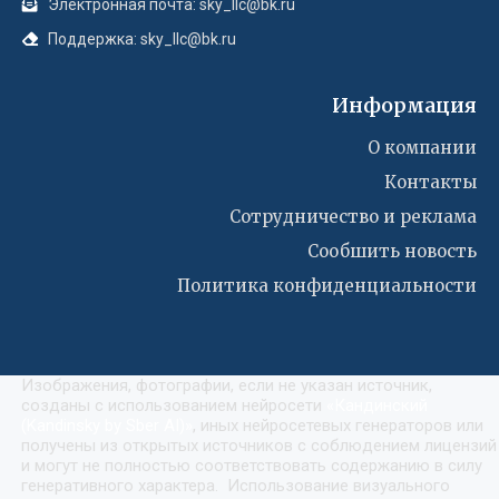
Электронная почта: sky_llc@bk.ru
Поддержка: sky_llc@bk.ru
Информация
О компании
Контакты
Сотрудничество и реклама
Сообшить новость
Политика конфиденциальности
Изображения, фотографии, если не указан источник,
созданы с использованием нейросети
«
Кандинский
(Kandinsky by Sber AI)
»
, иных нейросетевых генераторов или
получены из открытых источников с соблюдением лицензий
и могут не полностью соответствовать содержанию в силу
генеративного характера. Использование визуального