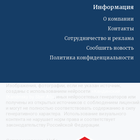
Информация
О компании
Контакты
Сотрудничество и реклама
Сообшить новость
Политика конфиденциальности
Изображения, фотографии, если не указан источник,
созданы с использованием нейросети
«
Кандинский
(Kandinsky by Sber AI)
»
, иных нейросетевых генераторов или
получены из открытых источников с соблюдением лицензий
и могут не полностью соответствовать содержанию в силу
генеративного характера. Использование визуального
контента не нарушает норм права и соответствует
законодательству Российской Федерации.