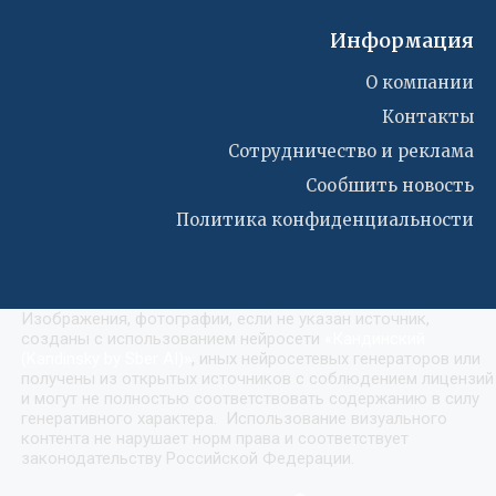
Информация
О компании
Контакты
Сотрудничество и реклама
Сообшить новость
Политика конфиденциальности
Изображения, фотографии, если не указан источник,
созданы с использованием нейросети
«
Кандинский
(Kandinsky by Sber AI)
»
, иных нейросетевых генераторов или
получены из открытых источников с соблюдением лицензий
и могут не полностью соответствовать содержанию в силу
генеративного характера. Использование визуального
контента не нарушает норм права и соответствует
законодательству Российской Федерации.