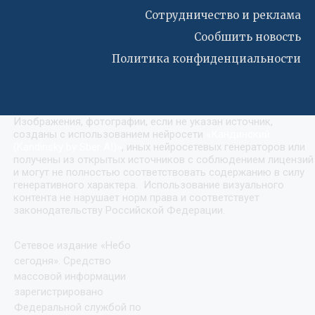
Сотрудничество и реклама
Сообшить новость
Политика конфиденциальности
Изображения, фотографии, если не указан источник,
созданы с использованием нейросети
«
Кандинский
(Kandinsky by Sber AI)
»
, иных нейросетевых генераторов или
получены из открытых источников с соблюдением лицензий
и могут не полностью соответствовать содержанию в силу
генеративного характера. Использование визуального
контента не нарушает норм права и соответствует
законодательству Российской Федерации.
Сетевое издание «Небо
сегодня». Средство
массовой информации
зарегистрировано
Федеральной службой по