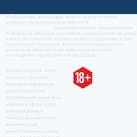
Изображения, фотографии, если не указан источник,
созданы с использованием нейросети
«
Кандинский
(Kandinsky by Sber AI)
»
, иных нейросетевых генераторов или
получены из открытых источников с соблюдением лицензий
и могут не полностью соответствовать содержанию в силу
генеративного характера. Использование визуального
контента не нарушает норм права и соответствует
законодательству Российской Федерации.
Сетевое издание «Небо
сегодня». Средство
массовой информации
зарегистрировано
Федеральной службой по
надзору в сфере связи,
информационных
технологий и массовых
коммуникаций,
регистрационный номер