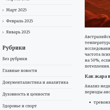
Март 2025
Февраль 2025
Январь 2025
Австралийс
температура
Рубрики
исследовани
частота пси
Без рубрики
на 50%, есл
потепления.
Главные новости
Как жара 
Документалистика и аналитика
Анализ меди
периоды ано
Духовность и ценности
тревожн
Здоровье и спорт