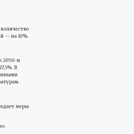
 количество
й — на 10%.
к 2050-м
7,5%. В
звимыми
ратурам.
людает меры
а».