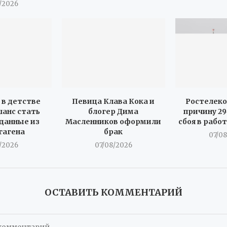
/2026
в детстве
Певица Клава Кока и
Ростелек
анс стать
блогер Дима
причину 2
данные из
Масленников оформили
сбоя в рабо
гагена
брак
07/0
/2026
07/08/2026
ОСТАВИТЬ КОММЕНТАРИЙ