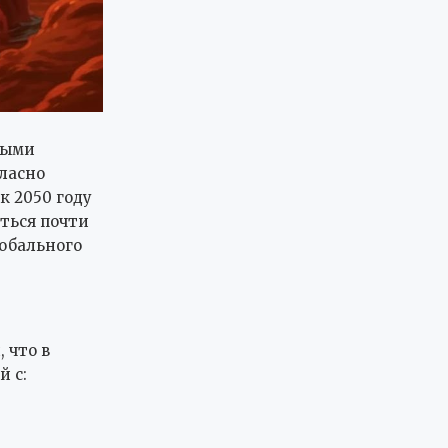
ными
ласно
к 2050 году
ться почти
лобального
 что в
 с: