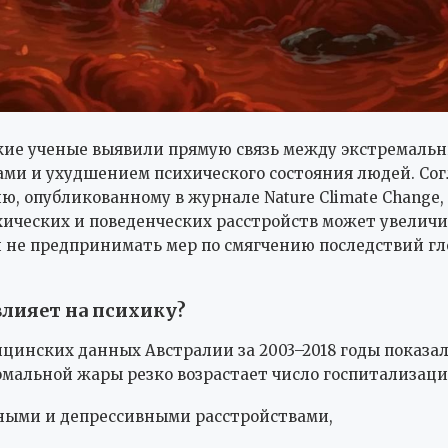
кие ученые выявили прямую связь между экстремаль
ми и ухудшением психического состояния людей. Сог
ю, опубликованному в журнале Nature Climate Change, 
хических и поведенческих расстройств может увеличи
и не предпринимать мер по смягчению последствий г
влияет на психику?
цинских данных Австралии за 2003–2018 годы показал,
мальной жары резко возрастает число госпитализаций
ыми и депрессивными расстройствами,