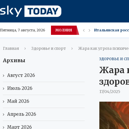
МОЛНИЯ
Итальянская росс
Пятница, 7 августа, 2026
В Париже победит
7 августа в Крас
Орехи улучшают п
Внешняя торговля 
МИД России: попы
Wildberries снизи
Свиное сало в ум
Главная
Здоровье и спорт
Жара как угроза психич
ЗДОРОВЬЕ И С
Архивы
Жара 
Август 2026
здоро
Июль 2026
17/04/2025
Май 2026
Апрель 2026
Март 2026