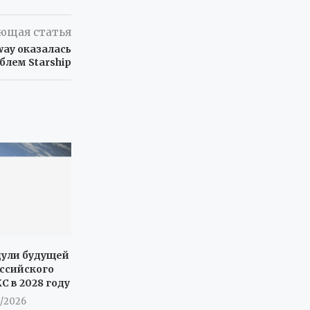
ющая статья
way оказалась
блем Starship
дули будущей
оссийского
С в 2028 году
8/2026