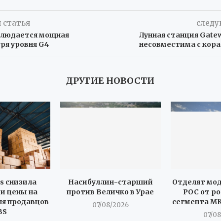
 статья
следу
блюдается мощная
Лунная станция Gate
ря уровня G4
несовместима с кора
ДРУГИЕ НОВОСТИ
es снизила
Насибуллин-старший
Отделят мо
и цены на
против Величко в Урае
РОС от р
ля продавцов
сегмента МК
07/08/2026
BS
07/0