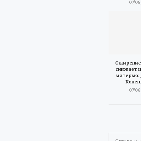
07/08
Ожирение 
снижает ш
матерью: 
Копен
07/08