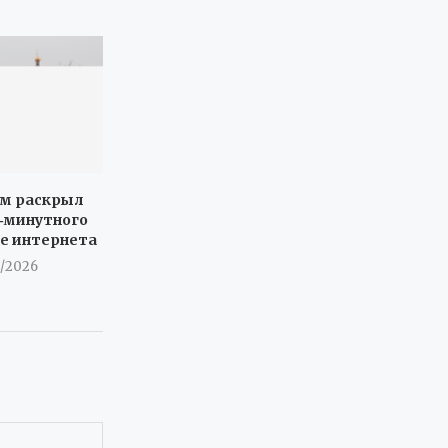
ом раскрыл
9‑минутного
те интернета
8/2026