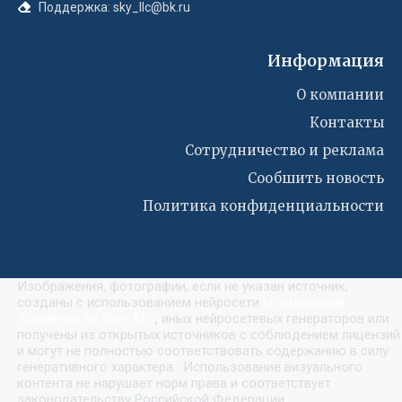
Поддержка: sky_llc@bk.ru
Информация
О компании
Контакты
Сотрудничество и реклама
Сообшить новость
Политика конфиденциальности
Изображения, фотографии, если не указан источник,
созданы с использованием нейросети
«
Кандинский
(Kandinsky by Sber AI)
»
, иных нейросетевых генераторов или
получены из открытых источников с соблюдением лицензий
и могут не полностью соответствовать содержанию в силу
генеративного характера. Использование визуального
контента не нарушает норм права и соответствует
законодательству Российской Федерации.