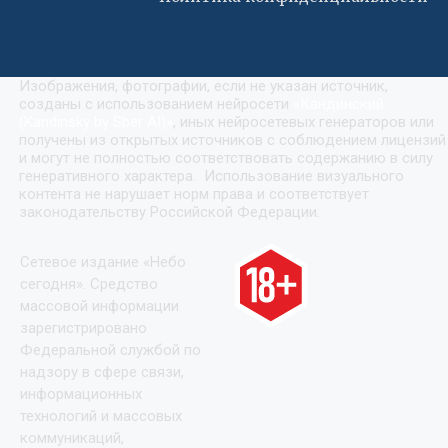
Изображения, фотографии, если не указан источник,
созданы с использованием нейросети
«
Кандинский
(Kandinsky by Sber AI)
»
, иных нейросетевых генераторов или
получены из открытых источников с соблюдением лицензий
и могут не полностью соответствовать содержанию в силу
генеративного характера. Использование визуального
контента не нарушает норм права и соответствует
законодательству Российской Федерации.
Сетевое издание «Небо
сегодня». Средство
массовой информации
зарегистрировано
Федеральной службой по
надзору в сфере связи,
информационных
технологий и массовых
коммуникаций,