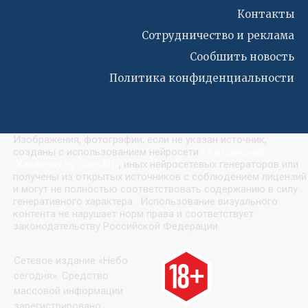
Контакты
Сотрудничество и реклама
Сообшить новость
Политика конфиденциальности
Изображения, фотографии, если не указан источник,
созданы с использованием нейросети
«
Кандинский
(Kandinsky by Sber AI)
»
, иных нейросетевых генераторов или
получены из открытых источников с соблюдением лицензий
и могут не полностью соответствовать содержанию в силу
генеративного характера. Использование визуального
контента не нарушает норм права и соответствует
законодательству Российской Федерации.
Сетевое издание «Небо
сегодня». Средство
массовой информации
зарегистрировано