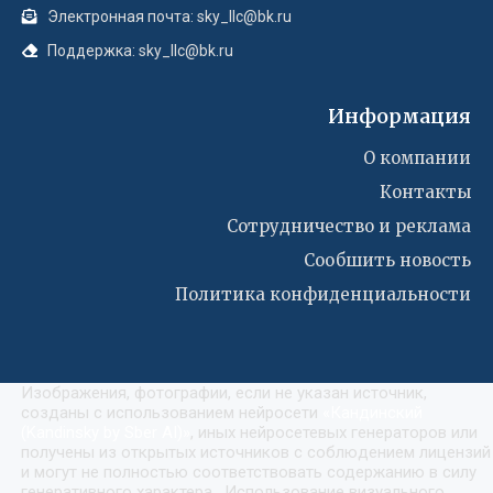
Электронная почта: sky_llc@bk.ru
Поддержка: sky_llc@bk.ru
Информация
О компании
Контакты
Сотрудничество и реклама
Сообшить новость
Политика конфиденциальности
Изображения, фотографии, если не указан источник,
созданы с использованием нейросети
«
Кандинский
(Kandinsky by Sber AI)
»
, иных нейросетевых генераторов или
получены из открытых источников с соблюдением лицензий
и могут не полностью соответствовать содержанию в силу
генеративного характера. Использование визуального