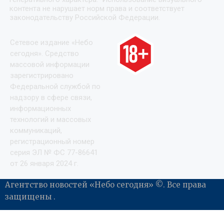
контента не нарушает норм права и соответствует
законодательству Российской Федерации.
Сетевое издание «Небо
сегодня». Средство
массовой информации
зарегистрировано
Федеральной службой по
надзору в сфере связи,
информационных
технологий и массовых
коммуникаций,
регистрационный номер
серия ЭЛ № ФС 77-86641
от 26 января 2024 г.
Агентство новостей «Небо сегодня» ©. Все права
защищены .