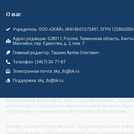
О нас
Учредитель: ООО «СКАЙ», ИНН 8601072491, ОГРН 122860000
Адрес редакции: 628011, Россия, Тюменская область, Ханты
Мансийск, пер. Единства, д. 2, пом. 7
Главный редактор: Ташкин Артём Олегович
Телелфон: (3467) 30-77-87
Электронная почта: sky_llc@bk.ru
Поддержка: sky_llc@bk.ru
Изображения, фотографии, если не указан источник, созда
источников с соблюдением лицензий и могут не полностью с
соответствует законодательству Российской Федерации.
Сетевое издание «Небо сегодня». Средство массовой инфо
технологий и массовых коммуникаций, регистрационный номе