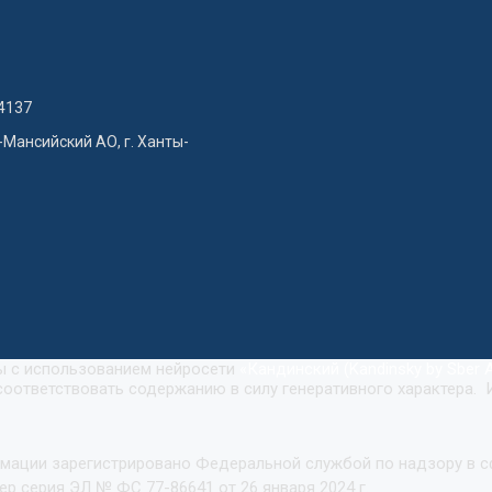
4137
-Мансийский АО, г. Ханты-
ны с использованием нейросети
«
Кандинский (Kandinsky by Sber A
оответствовать содержанию в силу генеративного характера. 
рмации зарегистрировано Федеральной службой по надзору в 
р серия ЭЛ № ФС 77-86641 от 26 января 2024 г.