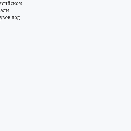
нсийском
чали
узов под