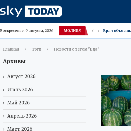
МОЛНИЯ
Российский п
Воскресенье, 9 августа, 2026
КГБ‑фляжки в
В России к ко
Володин требу
Для максимал
Микропластик 
В Махачкале л
Пожар в квар
Главная
Тэги
Новости с тегом "Еда"
Архивы
Август 2026
Июль 2026
Май 2026
Апрель 2026
Март 2026