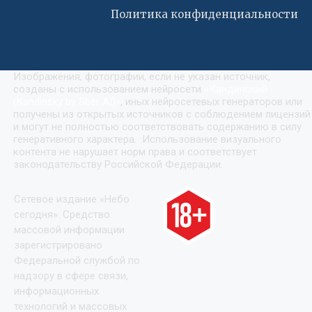
Политика конфиденциальности
Изображения, фотографии, если не указан источник,
созданы с использованием нейросети
«
Кандинский
(Kandinsky by Sber AI)
»
, иных нейросетевых генераторов или
получены из открытых источников с соблюдением лицензий
и могут не полностью соответствовать содержанию в силу
генеративного характера. Использование визуального
контента не нарушает норм права и соответствует
законодательству Российской Федерации.
Сетевое издание «Небо
сегодня». Средство
массовой информации
зарегистрировано
Федеральной службой по
надзору в сфере связи,
информационных
технологий и массовых