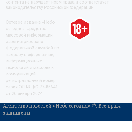
контента не нарушает норм права и соответствует
законодательству Российской Федерации.
Сетевое издание «Небо
сегодня». Средство
массовой информации
зарегистрировано
Федеральной службой по
надзору в сфере связи,
информационных
технологий и массовых
коммуникаций,
регистрационный номер
серия ЭЛ № ФС 77-86641
от 26 января 2024 г.
Агентство новостей «Небо сегодня» ©. Все права
защищены .