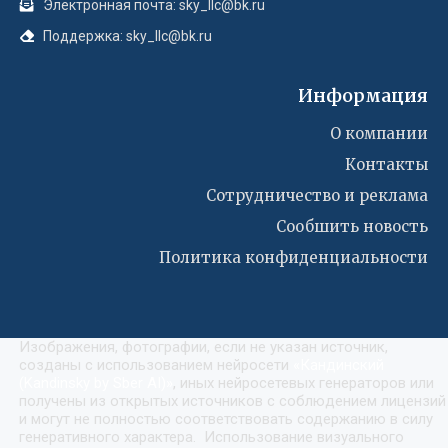
Электронная почта: sky_llc@bk.ru
Поддержка: sky_llc@bk.ru
Информация
О компании
Контакты
Сотрудничество и реклама
Сообшить новость
Политика конфиденциальности
Изображения, фотографии, если не указан источник,
созданы с использованием нейросети
«
Кандинский
(Kandinsky by Sber AI)
»
, иных нейросетевых генераторов или
получены из открытых источников с соблюдением лицензий
и могут не полностью соответствовать содержанию в силу
генеративного характера. Использование визуального