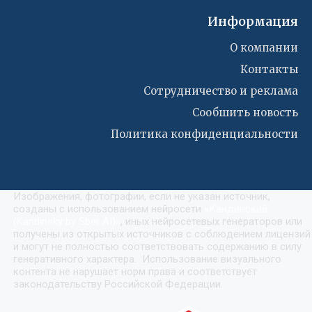
Информация
О компании
Контакты
Сотрудничество и реклама
Сообшить новость
Политика конфиденциальности
Изображения, фотографии, если не указан источник,
созданы с использованием нейросети
«
Кандинский
(Kandinsky by Sber AI)
»
, иных нейросетевых генераторов или
получены из открытых источников с соблюдением лицензий
и могут не полностью соответствовать содержанию в силу
генеративного характера. Использование визуального
контента не нарушает норм права и соответствует
законодательству Российской Федерации.