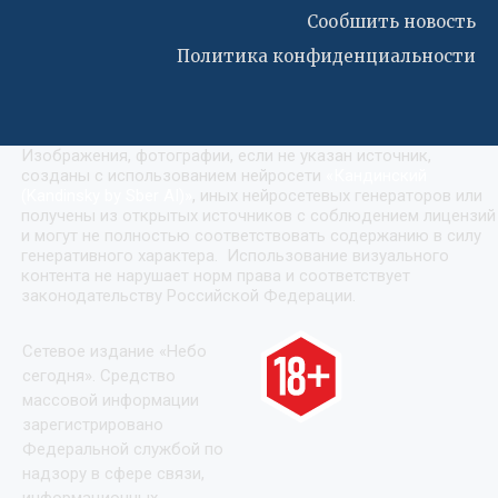
Сообшить новость
Политика конфиденциальности
Изображения, фотографии, если не указан источник,
созданы с использованием нейросети
«
Кандинский
(Kandinsky by Sber AI)
»
, иных нейросетевых генераторов или
получены из открытых источников с соблюдением лицензий
и могут не полностью соответствовать содержанию в силу
генеративного характера. Использование визуального
контента не нарушает норм права и соответствует
законодательству Российской Федерации.
Сетевое издание «Небо
сегодня». Средство
массовой информации
зарегистрировано
Федеральной службой по
надзору в сфере связи,
информационных