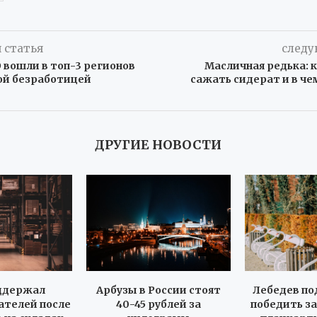
 статья
следу
 вошли в топ-3 регионов
Масличная редька: 
ой безработицей
сажать сидерат и в че
ДРУГИЕ НОВОСТИ
ддержал
Арбузы в России стоят
Лебедев по
телей после
40-45 рублей за
победить за