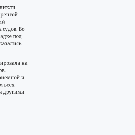
зникли
Уренгой
ий
судов. Во
садке под
оказались
ировала на
ов.
риемной и
м всех
я другими