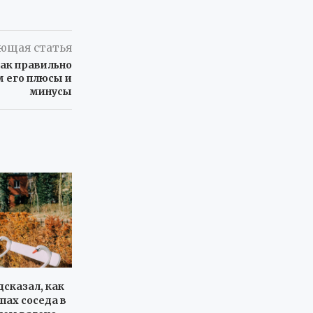
ющая статья
как правильно
м его плюсы и
минусы
дсказал, как
пах соседа в