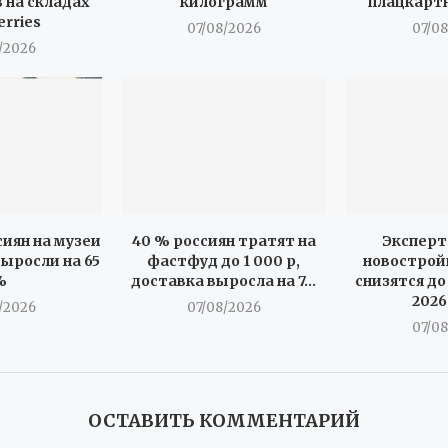
 на складах
килограмм
плацкарт
erries
07/08/2026
07/0
/2026
иян на музеи
40 % россиян тратят на
Эксперт
ыросли на 65
фастфуд до 1 000 р,
новострой
%
доставка выросла на 7...
снизятся до
2026
/2026
07/08/2026
07/0
ОСТАВИТЬ КОММЕНТАРИЙ