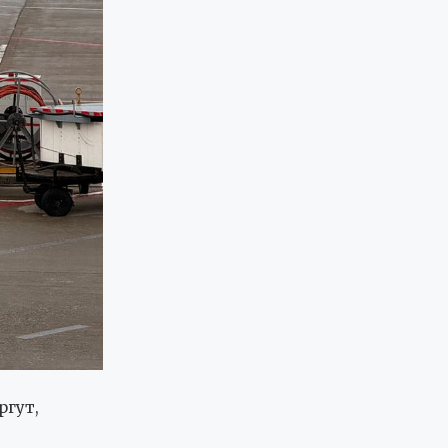
ргут,