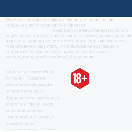
Изображения, фотографии, если не указан источник,
созданы с использованием нейросети
«
Кандинский
(Kandinsky by Sber AI)
»
, иных нейросетевых генераторов или
получены из открытых источников с соблюдением лицензий
и могут не полностью соответствовать содержанию в силу
генеративного характера. Использование визуального
контента не нарушает норм права и соответствует
законодательству Российской Федерации.
Сетевое издание «Небо
сегодня». Средство
массовой информации
зарегистрировано
Федеральной службой по
надзору в сфере связи,
информационных
технологий и массовых
коммуникаций,
регистрационный номер