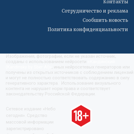
Контакты
Сотрудничество и реклама
Сообшить новость
Политика конфиденциальности
Изображения, фотографии, если не указан источник,
созданы с использованием нейросети
«
Кандинский
(Kandinsky by Sber AI)
»
, иных нейросетевых генераторов или
получены из открытых источников с соблюдением лицензий
и могут не полностью соответствовать содержанию в силу
генеративного характера. Использование визуального
контента не нарушает норм права и соответствует
законодательству Российской Федерации.
Сетевое издание «Небо
сегодня». Средство
массовой информации
зарегистрировано