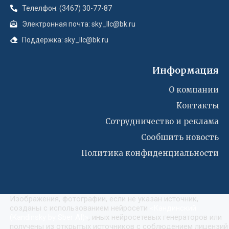
Телелфон: (3467) 30-77-87
Электронная почта: sky_llc@bk.ru
Поддержка: sky_llc@bk.ru
Информация
О компании
Контакты
Сотрудничество и реклама
Сообшить новость
Политика конфиденциальности
Изображения, фотографии, если не указан источник,
созданы с использованием нейросети
«
Кандинский
(Kandinsky by Sber AI)
»
, иных нейросетевых генераторов или
получены из открытых источников с соблюдением лицензий