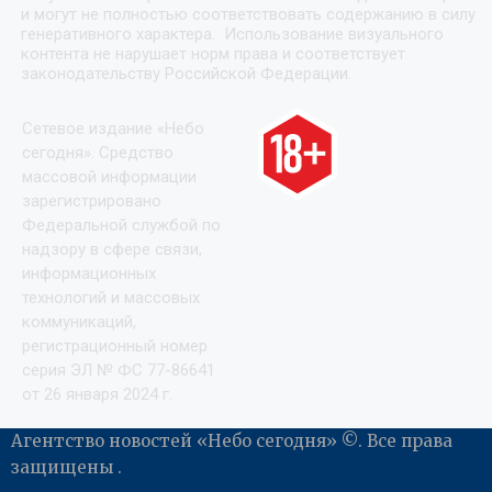
и могут не полностью соответствовать содержанию в силу
генеративного характера. Использование визуального
контента не нарушает норм права и соответствует
законодательству Российской Федерации.
Сетевое издание «Небо
сегодня». Средство
массовой информации
зарегистрировано
Федеральной службой по
надзору в сфере связи,
информационных
технологий и массовых
коммуникаций,
регистрационный номер
серия ЭЛ № ФС 77-86641
от 26 января 2024 г.
Агентство новостей «Небо сегодня» ©. Все права
защищены .